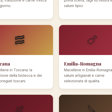
ta, tradizione e carne fresca
prima scelta, tagli su misura 
giorno.
salumi tipici.
🥓
🍗
cana
Emilia-Romagna
lerie in Toscana: la
Macellerie in Emilia-Romagna
zione della bistecca e dei
salumi artigianali e carne
 pregiati toscani.
selezionata di qualita.
🍖
🔪