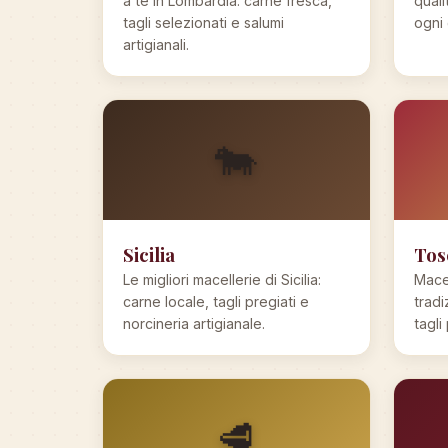
a te in Lombardia: carne fresca,
quali
tagli selezionati e salumi
ogni 
artigianali.
🐄
Sicilia
Tos
Le migliori macellerie di Sicilia:
Macel
carne locale, tagli pregiati e
tradi
norcineria artigianale.
tagli
🥩