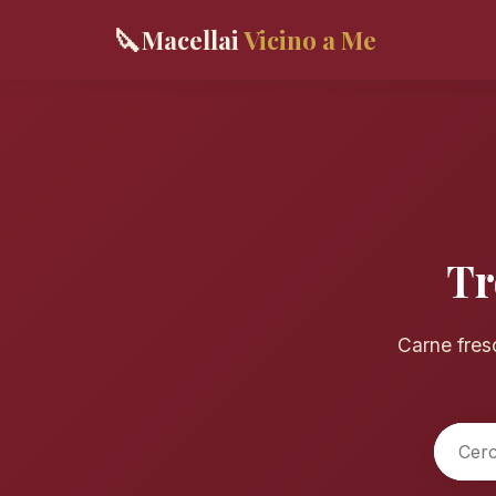
🔪
Macellai
Vicino a Me
Tr
Carne fresc