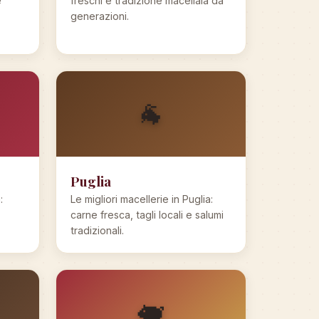
e
freschi e tradizione macellaia da
generazioni.
🐐
Puglia
:
Le migliori macellerie in Puglia:
carne fresca, tagli locali e salumi
tradizionali.
🐖