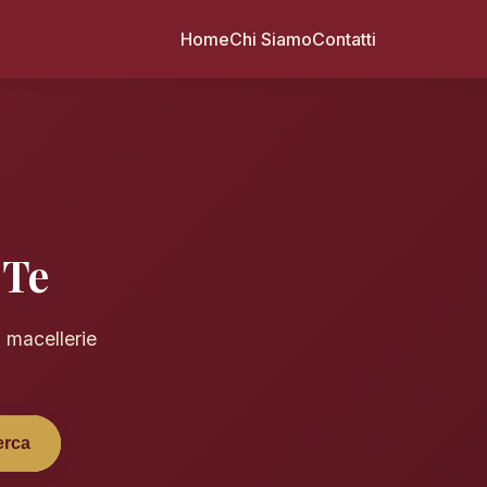
Home
Chi Siamo
Contatti
 Te
i macellerie
erca