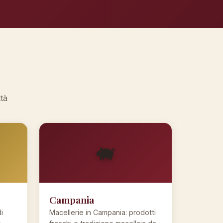
ttà
🐖
Campania
i
Macellerie in Campania: prodotti